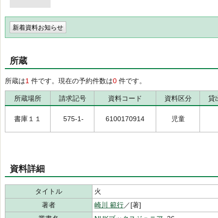
新着資料お知らせ
所蔵
所蔵は
1
件です。現在の予約件数は
0
件です。
所蔵場所
請求記号
資料コード
資料区分
貸
書庫１１
575-1-
6100170914
児童
資料詳細
タイトル
火
著者
崎川 範行
／[著]