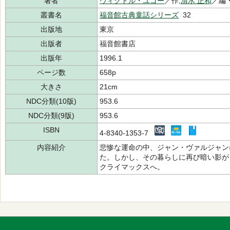
著者
ヴィクトル・ユゴー
／作,
清水 正和
／編・
叢書名
福音館古典童話シリーズ
32
出版地
東京
出版者
福音館書店
出版年
1996.1
ページ数
658p
大きさ
21cm
NDC分類(10版)
953.6
NDC分類(9版)
953.6
ISBN
4-8340-1353-7
内容紹介
悲惨な運命の中、ジャン・ヴァルジャン
た。しかし、その暮らしに再び暗い影が
クライマックスへ。