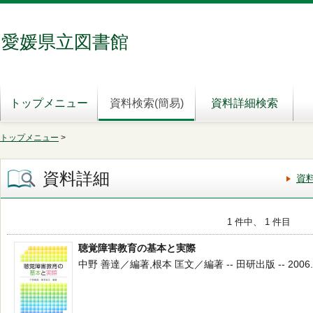
愛媛県立図書館
トップメニュー
資料検索(簡易)
資料詳細検索
トップメニュー
>
資料詳細
資
1 件中、 1 件目
聴覚障害教育の基本と実際
中野 善達／編著,根本 匡文／編著 -- 田研出版 -- 2006.7 -