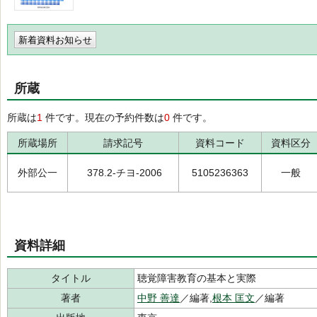
新着資料お知らせ
所蔵
所蔵は
1
件です。現在の予約件数は
0
件です。
所蔵場所
請求記号
資料コード
資料区分
外部公一
378.2-チヨ-2006
5105236363
一般
資料詳細
タイトル
聴覚障害教育の基本と実際
著者
中野 善達
／編著,
根本 匡文
／編著