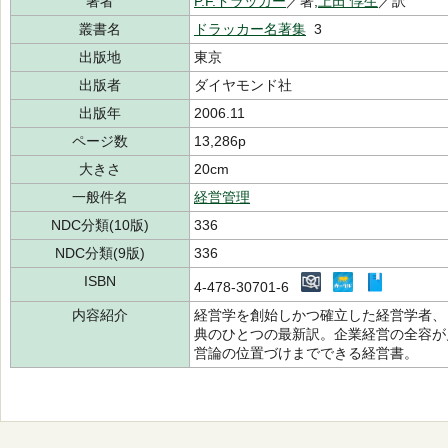
著者
P.F.ドラッカー
／著,
上田 惇生
／訳
叢書名
ドラッカー名著集
3
出版地
東京
出版者
ダイヤモンド社
出版年
2006.11
ページ数
13,286p
大きさ
20cm
一般件名
経営管理
NDC分類(10版)
336
NDC分類(9版)
336
ISBN
4-478-30701-6
内容紹介
経営学を創始しかつ確立した経営学者、
典のひとつの最新訳。企業経営の全容が
営論の位置づけまでできる経営書。