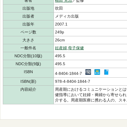
著者
植田 充治
／監修
出版地
吹田
出版者
メディカ出版
出版年
2007.1
ページ数
249p
大きさ
26cm
一般件名
妊産婦
,
母子保健
NDC分類(10版)
495.5
NDC分類(9版)
495.5
ISBN
4-8404-1844-7
ISBN(新)
978-4-8404-1844-7
内容紹介
周産期におけるコミュニケーションとは
健指導において妊婦・褥婦から寄せられ
介する。周産期医療に携わる人の、スキ