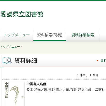
愛媛県立図書館
トップメニュー
資料検索(簡易)
資料詳細検索
トップメニュー
>
資料詳細
資
1 件中、 1 件目
中国書人名鑑
鈴木 洋保／編,弓野 隆之／編,菅野 智明／編 -- 二玄社 -- 20