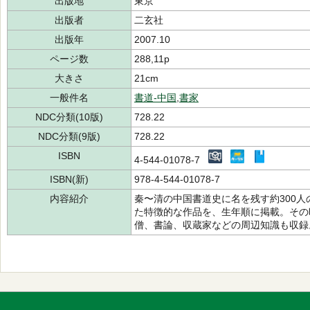
出版地
東京
出版者
二玄社
出版年
2007.10
ページ数
288,11p
大きさ
21cm
一般件名
書道-中国
,
書家
NDC分類(10版)
728.22
NDC分類(9版)
728.22
ISBN
4-544-01078-7
ISBN(新)
978-4-544-01078-7
内容紹介
秦〜清の中国書道史に名を残す約300
た特徴的な作品を、生年順に掲載。その
僧、書論、収蔵家などの周辺知識も収録