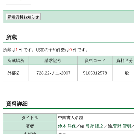
新着資料お知らせ
所蔵
所蔵は
1
件です。現在の予約件数は
0
件です。
所蔵場所
請求記号
資料コード
資料区分
外部公一
728.22-チユ-2007
5105312578
一般
資料詳細
タイトル
中国書人名鑑
著者
鈴木 洋保
／編,
弓野 隆之
／編,
菅野 智明