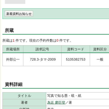
新着資料お知らせ
所蔵
所蔵は
1
件です。現在の予約件数は
0
件です。
所蔵場所
請求記号
資料コード
資料区分
外部公一
728.3-タマ-2009
5105382753
一般
資料詳細
タイトル
写真で知る墨・硯・紙
著者
為近 磨巨登
／著