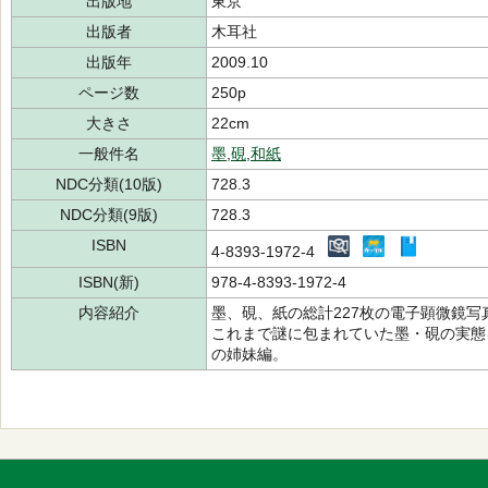
出版地
東京
出版者
木耳社
出版年
2009.10
ページ数
250p
大きさ
22cm
一般件名
墨
,
硯
,
和紙
NDC分類(10版)
728.3
NDC分類(9版)
728.3
ISBN
4-8393-1972-4
ISBN(新)
978-4-8393-1972-4
内容紹介
墨、硯、紙の総計227枚の電子顕微鏡
これまで謎に包まれていた墨・硯の実態
の姉妹編。