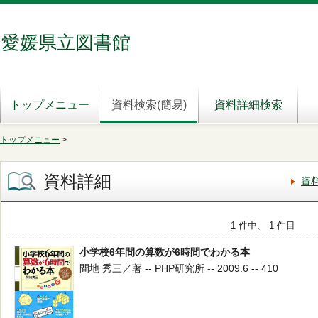
愛媛県立図書館
トップメニュー
資料検索(簡易)
資料詳細検索
トップメニュー
>
資料詳細
資
1 件中、 1 件目
小学校6年間の算数が6時間でわかる本
間地 秀三／著 -- PHP研究所 -- 2009.6 -- 410