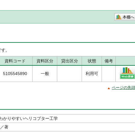
本棚へ
です。
資料コード
資料区分
貸出区分
状態
備考
5105545890
一般
利用可
ページの先
わかりやすいヘリコプター工学
／著