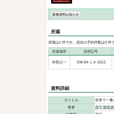
新着資料お知らせ
所蔵
所蔵は
1
件です。現在の予約件数は
0
件
所蔵場所
請求記号
外部公一
538.64-ニキ-2011
資料詳細
タイトル
世界で一番
著者
西守 騎世将