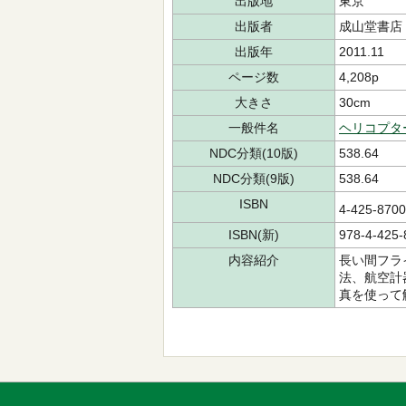
出版地
東京
出版者
成山堂書店
出版年
2011.11
ページ数
4,208p
大きさ
30cm
一般件名
ヘリコプタ
NDC分類(10版)
538.64
NDC分類(9版)
538.64
ISBN
4-425-87
ISBN(新)
978-4-425-
内容紹介
長い間フラ
法、航空計
真を使って