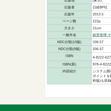
出版地
[東京]
出版者
日経BP社
出版年
2013.5
ページ数
222p
大きさ
21cm
一般件名
経営管理-
NDC分類(10版)
336.57
NDC分類(9版)
336.57
ISBN
4-8222-6
ISBN(新)
978-4-8222
内容紹介
システム開
ポイントを
粋版)も収