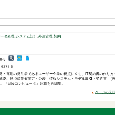
データ処理
,
システム設計
,
外注管理
,
契約
278-5
-6278-5
発・運用の発注者であるユーザー企業の視点に立ち、IT契約書の作り方
解説。経済産業省策定・公表「情報システム・モデル取引・契約書」(
録。『日経コンピュータ』連載を再編集。
ページの先