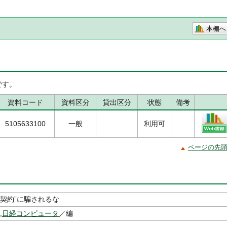
本棚へ
です。
資料コード
資料区分
貸出区分
状態
備考
5105633100
一般
利用可
ページの先
T契約”に騙されるな
,
日経コンピュータ
／編