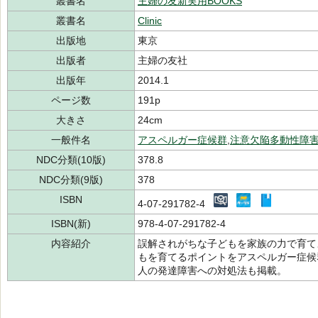
叢書名
主婦の友新実用BOOKS
叢書名
Clinic
出版地
東京
出版者
主婦の友社
出版年
2014.1
ページ数
191p
大きさ
24cm
一般件名
アスペルガー症候群
,
注意欠陥多動性障
NDC分類(10版)
378.8
NDC分類(9版)
378
ISBN
4-07-291782-4
ISBN(新)
978-4-07-291782-4
内容紹介
誤解されがちな子どもを家族の力で育て
もを育てるポイントをアスペルガー症候
人の発達障害への対処法も掲載。