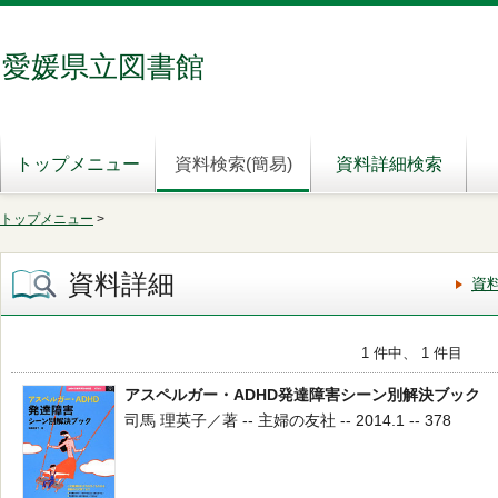
愛媛県立図書館
トップメニュー
資料検索(簡易)
資料詳細検索
トップメニュー
>
資料詳細
資
1 件中、 1 件目
アスペルガー・ADHD発達障害シーン別解決ブック
司馬 理英子／著 -- 主婦の友社 -- 2014.1 -- 378