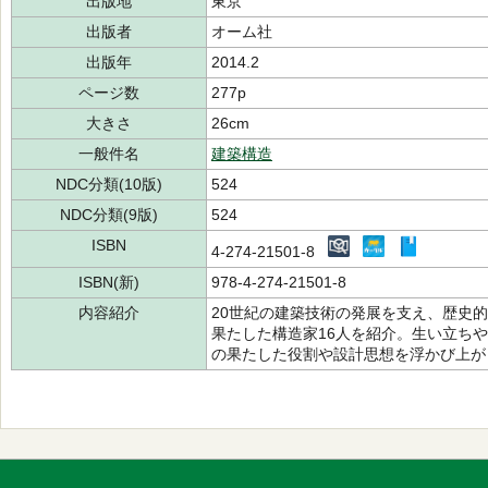
出版地
東京
出版者
オーム社
出版年
2014.2
ページ数
277p
大きさ
26cm
一般件名
建築構造
NDC分類(10版)
524
NDC分類(9版)
524
ISBN
4-274-21501-8
ISBN(新)
978-4-274-21501-8
内容紹介
20世紀の建築技術の発展を支え、歴史
果たした構造家16人を紹介。生い立ち
の果たした役割や設計思想を浮かび上が