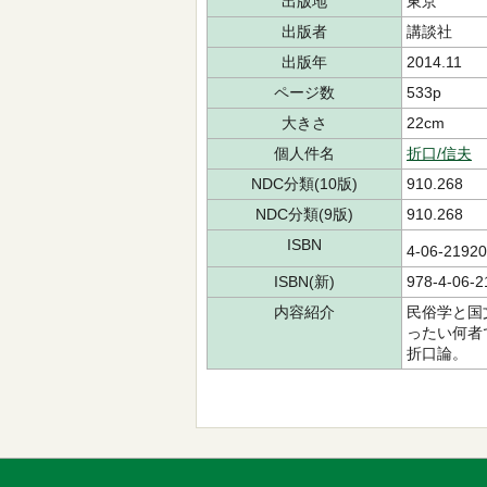
出版地
東京
出版者
講談社
出版年
2014.11
ページ数
533p
大きさ
22cm
個人件名
折口/信夫
NDC分類(10版)
910.268
NDC分類(9版)
910.268
ISBN
4-06-219
ISBN(新)
978-4-06-2
内容紹介
民俗学と国
ったい何者
折口論。