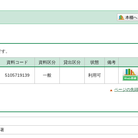
本棚へ
です。
資料コード
資料区分
貸出区分
状態
備考
5105719139
一般
利用可
ページの先
／著