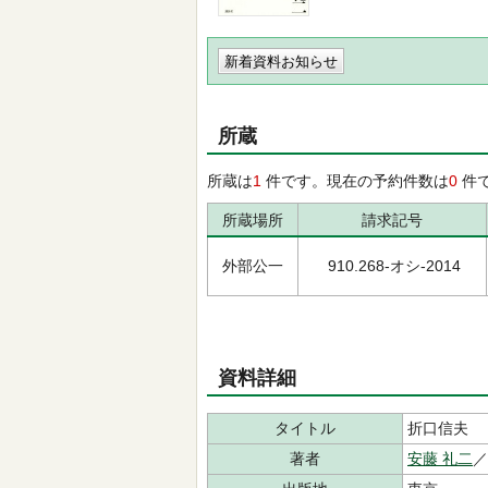
新着資料お知らせ
所蔵
所蔵は
1
件です。現在の予約件数は
0
件
所蔵場所
請求記号
外部公一
910.268-オシ-2014
資料詳細
タイトル
折口信夫
著者
安藤 礼二