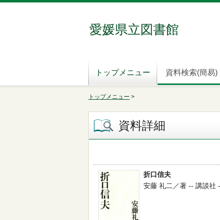
愛媛県立図書館
トップメニュー
資料検索(簡易)
トップメニュー
>
資料詳細
折口信夫
安藤 礼二／著 -- 講談社 -- 2