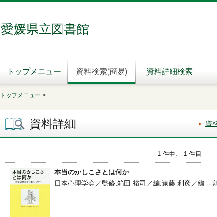
愛媛県立図書館
トップメニュー
資料検索(簡易)
資料詳細検索
トップメニュー
>
資料詳細
資
1 件中、 1 件目
本当のかしこさとは何か
日本心理学会／監修,箱田 裕司／編,遠藤 利彦／編 -- 誠信書房 