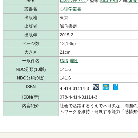
著者
日本心理学会
／監修,
箱田 裕司
／編,
遠藤
叢書名
心理学叢書
出版地
東京
出版者
誠信書房
出版年
2015.2
ページ数
13,185p
大きさ
21cm
一般件名
感情
,
理性
NDC分類(10版)
141.6
NDC分類(9版)
141.6
ISBN
4-414-31114-3
ISBN(新)
978-4-414-31114-3
内容紹介
社会で活躍するうえで不可欠な、周囲の
ムワークを維持・発展する能力「感情知性