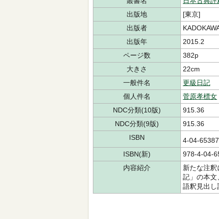
叢書名
日本古典評
出版地
[東京]
出版者
KADOKAW
出版年
2015.2
ページ数
382p
大きさ
22cm
一般件名
更級日記
個人件名
菅原孝標女
NDC分類(10版)
915.36
NDC分類(9版)
915.36
ISBN
4-04-653
ISBN(新)
978-4-04-6
内容紹介
新たな注釈
記」の本文
語釈見出し