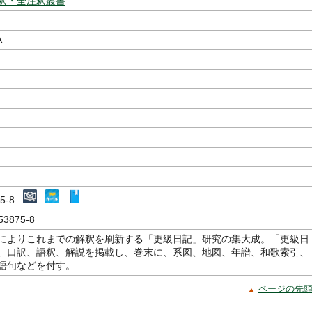
釈・全注釈叢書
A
875-8
53875-8
によりこれまでの解釈を刷新する「更級日記」研究の集大成。「更級日
、口訳、語釈、解説を掲載し、巻末に、系図、地図、年譜、和歌索引、
語句などを付す。
ページの先