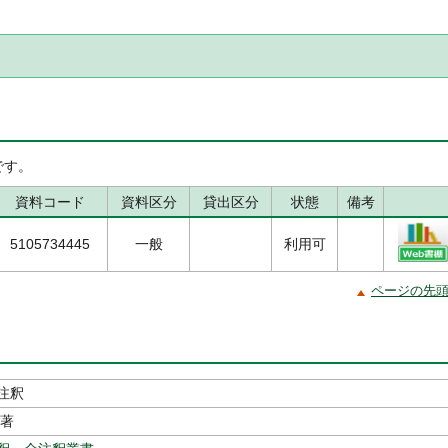
です。
資料コード
資料区分
貸出区分
状態
備考
5105734445
一般
利用可
ページの先
注釈
／著