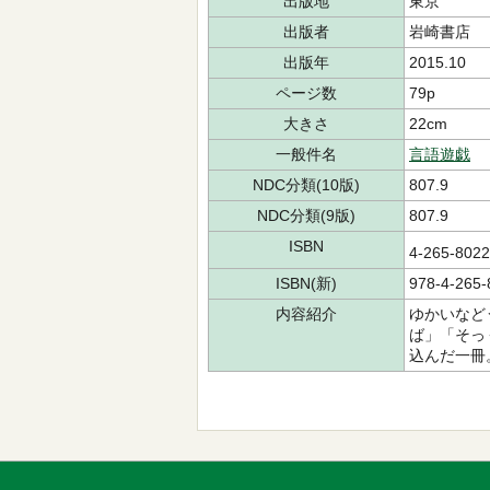
出版地
東京
出版者
岩崎書店
出版年
2015.10
ページ数
79p
大きさ
22cm
一般件名
言語遊戯
NDC分類(10版)
807.9
NDC分類(9版)
807.9
ISBN
4-265-80
ISBN(新)
978-4-265-
内容紹介
ゆかいなど
ば」「そっ
込んだ一冊