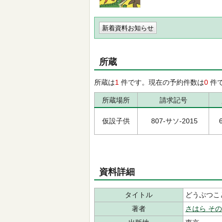
新着資料お知らせ
所蔵
所蔵は
1
件です。現在の予約件数は
0
件
所蔵場所
請求記号
仮設子供
807-サソ-2015
資料詳細
タイトル
どうぶつこ
著者
さはら そ