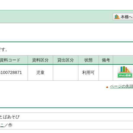
本棚へ
です。
資料コード
資料区分
貸出区分
状態
備考
6100728871
児童
利用可
ページの先
とばあそび
のこ
／作