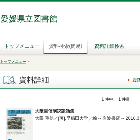
愛媛県立図書館
トップメニュー
資料検索(簡易)
資料詳細検索
トップメニュー
>
資料詳細
資
1 件中、 1 件目
大隈重信演説談話集
大隈 重信／[著],早稲田大学／編 -- 岩波書店 -- 2016.3 -