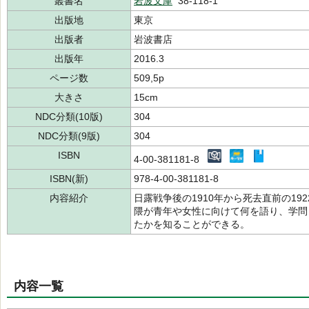
叢書名
岩波文庫
38-118-1
出版地
東京
出版者
岩波書店
出版年
2016.3
ページ数
509,5p
大きさ
15cm
NDC分類(10版)
304
NDC分類(9版)
304
ISBN
4-00-381181-8
ISBN(新)
978-4-00-381181-8
内容紹介
日露戦争後の1910年から死去直前の1
隈が青年や女性に向けて何を語り、学問
たかを知ることができる。
内容一覧