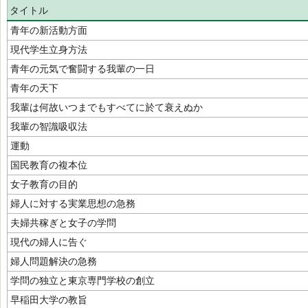
タイトル
青年の新活動方面
現代学生立身方法
青年の元気で奮闘する我輩の一日
青年の天下
我輩は何故いつまでもすべてに於て衰えぬか
我輩の智識吸収法
運動
国民教育の複本位
女子教育の目的
婦人に対する実業思想の急務
夫婦共稼ぎと女子の学問
現代の婦人に告ぐ
婦人問題解決の急務
学問の独立と東京専門学校の創立
早稲田大学の教旨