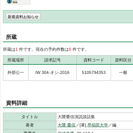
新着資料お知らせ
所蔵
所蔵は
1
件です。現在の予約件数は
0
件です。
所蔵場所
請求記号
資料コード
資料区分
外部公一
IW 304-オシ-2016
5105794353
一般
資料詳細
タイトル
大隈重信演説談話集
著者
大隈 重信
／[著],
早稲田大学
／編