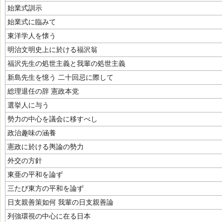
始業式訓示
始業式に臨みて
東洋学人を懐う
明治文明史上に於ける福沢翁
福沢先生の処世主義と我輩の処世主義
新島先生を憶う 二十回忌に際して
総理退任の辞 憲政本党
選挙人に与う
勢力の中心を議会に移すべし
政治趣味の涵養
憲政に於ける輿論の勢力
外交の方針
東亜の平和を論ず
三たび東方の平和を論ず
日支親善策如何 我輩の日支親善論
列強環視の中心に在る日本