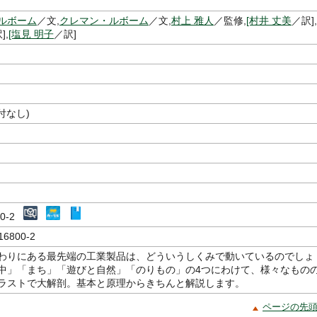
ルボーム
／文,
クレマン・ルボーム
／文,
村上 雅人
／監修,
[村井 丈美
／訳],
],
[塩見 明子
／訳]
付なし)
800-2
16800-2
わりにある最先端の工業製品は、どういうしくみで動いているのでしょ
中」「まち」「遊びと自然」「のりもの」の4つにわけて、様々なもの
ラストで大解剖。基本と原理からきちんと解説します。
ページの先