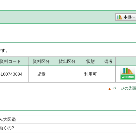
本棚へ
です。
資料コード
資料区分
貸出区分
状態
備考
6100743694
児童
利用可
ページの先
み大図鑑
動くの?