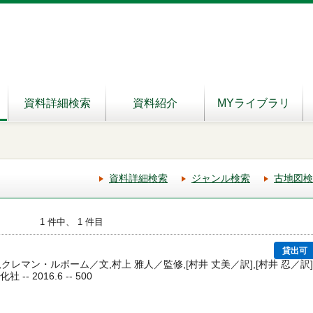
資料詳細検索
資料紹介
MYライブラリ
資料詳細検索
ジャンル検索
古地図検
1 件中、 1 件目
貸出可
レマン・ルボーム／文,村上 雅人／監修,[村井 丈美／訳],[村井 忍／訳]
 -- 2016.6 -- 500