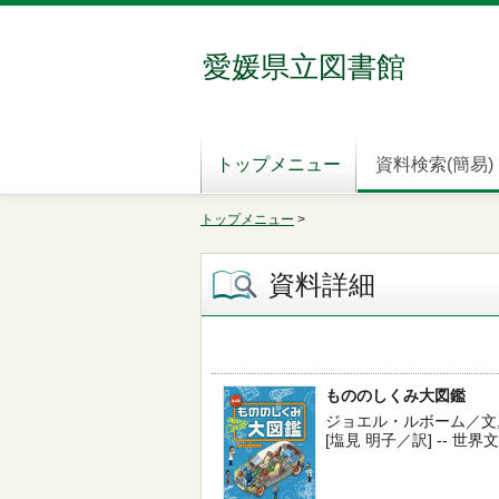
愛媛県立図書館
トップメニュー
資料検索(簡易)
トップメニュー
>
資料詳細
もののしくみ大図鑑
ジョエル・ルボーム／文,ク
[塩見 明子／訳] -- 世界文化社