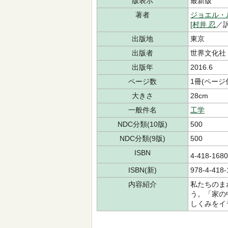
版表示
最新版
著者
ジョエル・
[村井 忍
／訳
出版地
東京
出版者
世界文化社
出版年
2016.6
ページ数
1冊(ページ
大きさ
28cm
一般件名
工学
NDC分類(10版)
500
NDC分類(9版)
500
ISBN
4-418-16
ISBN(新)
978-4-418-
内容紹介
私たちのま
う。「家の
しくみをイ