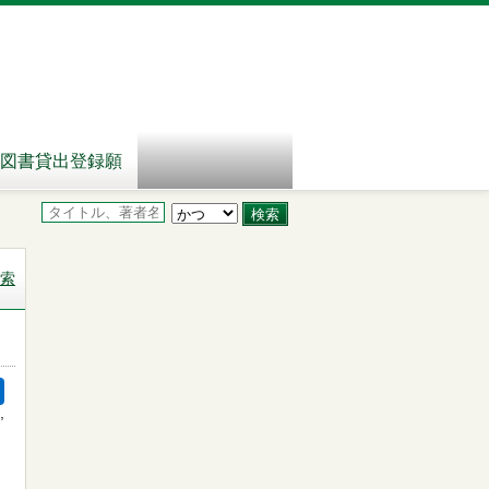
図書貸出登録願
索
,