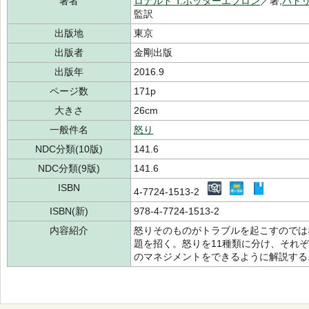
著者
ロナルド T.ポッターエフロン
／著,
パトリ
監訳
出版地
東京
出版者
金剛出版
出版年
2016.9
ページ数
171p
大きさ
26cm
一般件名
怒り
NDC分類(10版)
141.6
NDC分類(9版)
141.6
ISBN
4-7724-1513-2
ISBN(新)
978-4-7724-1513-2
内容紹介
怒りそのものがトラブルを起こすのでは
題を招く。怒りを11種類に分け、それ
のマネジメントをできるように解説する