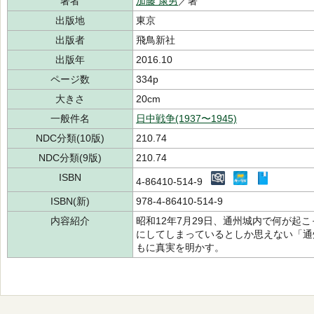
著者
加藤 康男
／著
出版地
東京
出版者
飛鳥新社
出版年
2016.10
ページ数
334p
大きさ
20cm
一般件名
日中戦争(1937〜1945)
NDC分類(10版)
210.74
NDC分類(9版)
210.74
ISBN
4-86410-514-9
ISBN(新)
978-4-86410-514-9
内容紹介
昭和12年7月29日、通州城内で何が起
にしてしまっているとしか思えない「通
もに真実を明かす。