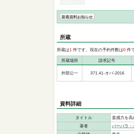
新着資料お知らせ
所蔵
所蔵は
1
件です。現在の予約件数は
0
件
所蔵場所
請求記号
外部公一
371.41-オバ-2016
資料詳細
タイトル
直感力を高
著者
バーバラ・