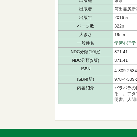
出版地
東京
出版者
河出書房新
出版年
2016.5
ページ数
322p
大きさ
19cm
一般件名
学習心理学
NDC分類(10版)
371.41
NDC分類(9版)
371.41
ISBN
4-309-25
ISBN(新)
978-4-309-
内容紹介
バラバラの
る…。アタ
明書。人間