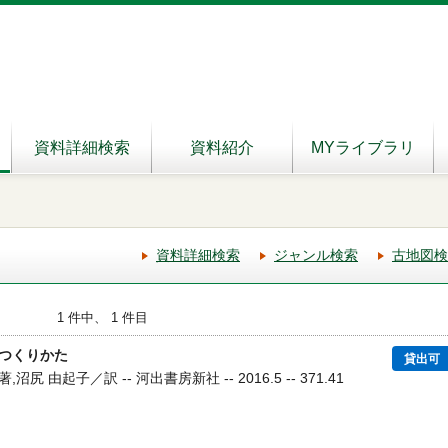
資料詳細検索
資料紹介
MYライブラリ
資料詳細検索
ジャンル検索
古地図検
1 件中、 1 件目
つくりかた
貸出可
 由起子／訳 -- 河出書房新社 -- 2016.5 -- 371.41