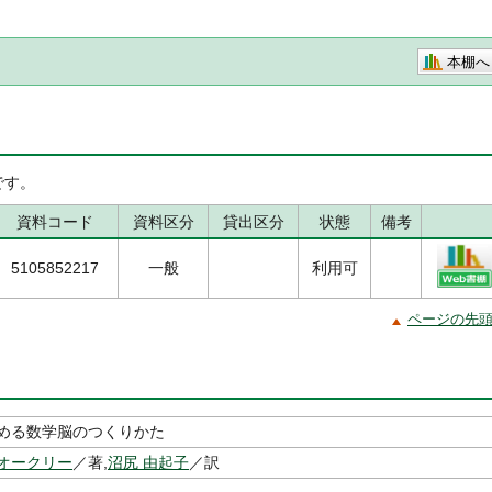
本棚へ
です。
資料コード
資料区分
貸出区分
状態
備考
5105852217
一般
利用可
ページの先
める数学脳のつくりかた
オークリー
／著,
沼尻 由起子
／訳