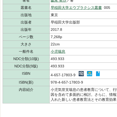
著者
飯尾 美沙
／著
叢書名
早稲田大学エウプラクシス叢書
005
出版地
東京
出版者
早稲田大学出版部
出版年
2017.8
ページ数
7,268p
大きさ
22cm
一般件名
小児喘息
NDC分類(10版)
493.933
NDC分類(9版)
493.933
ISBN
4-657-17803-9
ISBN(新)
978-4-657-17803-9
内容紹介
小児気管支喘息の患者教育について、行
因を含めて多面的に検討。さらに、情報
入れた新しい患者教育法とその教育効果