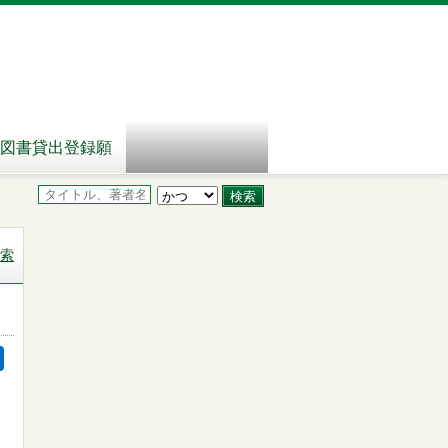
図書貸出登録願
索
ク