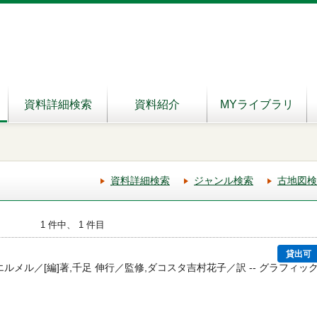
資料詳細検索
資料紹介
MYライブラリ
資料詳細検索
ジャンル検索
古地図検
1 件中、 1 件目
貸出可
ルメル／[編]著,千足 伸行／監修,ダコスタ吉村花子／訳 -- グラフィッ