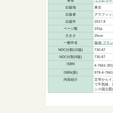
著者
ヴァレリー
出版地
東京
出版者
グラフィッ
出版年
2017.8
ページ数
191p
大きさ
25cm
一般件名
版画-フラン
NDC分類(10版)
730.87
NDC分類(9版)
730.87
ISBN
4-7661-3
ISBN(新)
978-4-7661
内容紹介
文学からイ
で不気味、
ンス国立図