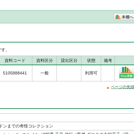
本棚へ
です。
資料コード
資料区分
貸出区分
状態
備考
5105888441
一般
利用可
ページの先
ドンまでの奇怪コレクション