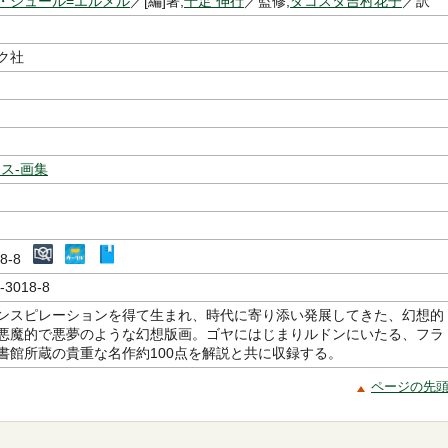
・シュール=エルメル
／[編]著,
千足 伸行
／監修,
ダコスタ吉村花子
／訳
ク社
ス-画集
018-8
-3018-8
ンスピレーションを得て生まれ、時代に寄り添い発展してきた、幻想的
悪魔的で悪夢のような幻想版画。ゴヤにはじまりルドンにいたる、フラ
書館所蔵の貴重な名作約100点を解説と共に収録する。
ページの先