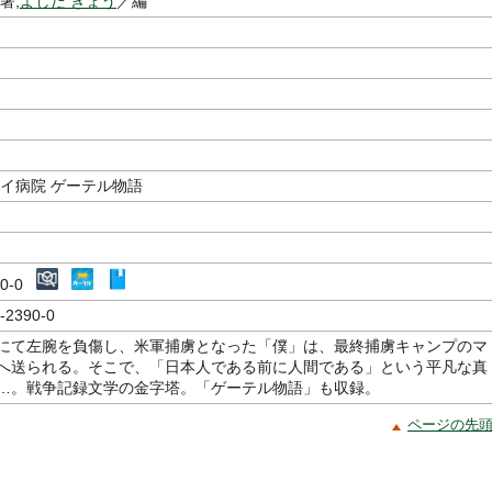
著,
よしだ きょう
／編
コイ病院 ゲーテル物語
390-0
-2390-0
にて左腕を負傷し、米軍捕虜となった「僕」は、最終捕虜キャンプのマ
へ送られる。そこで、「日本人である前に人間である」という平凡な真
…。戦争記録文学の金字塔。「ゲーテル物語」も収録。
ページの先