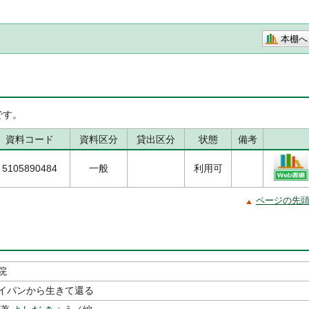
本棚へ
です。
資料コード
資料区分
貸出区分
状態
備考
5105890484
一般
利用可
ページの先
院
イパンから生きて還る