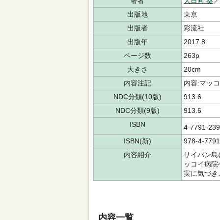
著者
大日向 葵
／
出版地
東京
出版者
彩流社
出版年
2017.8
ページ数
263p
大きさ
20cm
内容注記
内容:マッ
NDC分類(10版)
913.6
NDC分類(9版)
913.6
ISBN
4-7791-2
ISBN(新)
978-4-7791
内容紹介
サイパン島
ッコイ病院
実に気づき
内容一覧