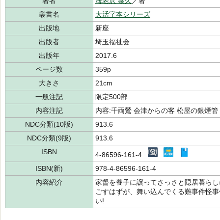
著者
海老沢 泰久
／著
叢書名
大活字本シリーズ
出版地
新座
出版者
埼玉福祉会
出版年
2017.6
ページ数
359p
大きさ
21cm
一般注記
限定500部
内容注記
内容:千両鶯 会津からの客 松屋の銀煙管
NDC分類(10版)
913.6
NDC分類(9版)
913.6
ISBN
4-86596-161-4
ISBN(新)
978-4-86596-161-4
内容紹介
家督を養子に譲ってさっさと隠居暮らし
ごすはずが、舞い込んでくる難事件怪事
い!