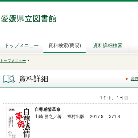
愛媛県立図書館
トップメニュー
資料検索(簡易)
資料詳細検索
トップメニュー
>
資料詳細
資
1 件中、 1 件目
自尊感情革命
山崎 勝之／著 -- 福村出版 -- 2017.9 -- 371.4