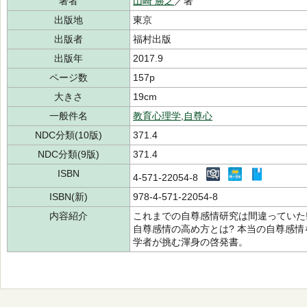
著者
山崎 勝之
／著
出版地
東京
出版者
福村出版
出版年
2017.9
ページ数
157p
大きさ
19cm
一般件名
教育心理学
,
自尊心
NDC分類(10版)
371.4
NDC分類(9版)
371.4
ISBN
4-571-22054-8
ISBN(新)
978-4-571-22054-8
内容紹介
これまでの自尊感情研究は間違っていた
自尊感情の高め方とは? 本当の自尊感
学者が挑む渾身の啓発書。