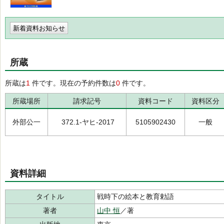
新着資料お知らせ
所蔵
所蔵は
1
件です。現在の予約件数は
0
件です。
所蔵場所
請求記号
資料コード
資料区分
外部公一
372.1-ヤヒ-2017
5105902430
一般
資料詳細
タイトル
戦時下の絵本と教育勅語
著者
山中 恒
／著