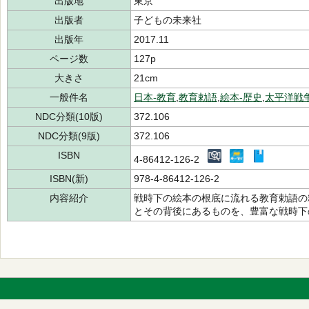
出版地
東京
出版者
子どもの未来社
出版年
2017.11
ページ数
127p
大きさ
21cm
一般件名
日本-教育
,
教育勅語
,
絵本-歴史
,
太平洋戦争(
NDC分類(10版)
372.106
NDC分類(9版)
372.106
ISBN
4-86412-126-2
ISBN(新)
978-4-86412-126-2
内容紹介
戦時下の絵本の根底に流れる教育勅語の
とその背後にあるものを、豊富な戦時下