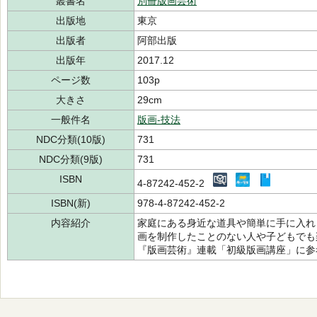
叢書名
別冊版画芸術
出版地
東京
出版者
阿部出版
出版年
2017.12
ページ数
103p
大きさ
29cm
一般件名
版画-技法
NDC分類(10版)
731
NDC分類(9版)
731
ISBN
4-87242-452-2
ISBN(新)
978-4-87242-452-2
内容紹介
家庭にある身近な道具や簡単に手に入れ
画を制作したことのない人や子どもでも
『版画芸術』連載「初級版画講座」に参