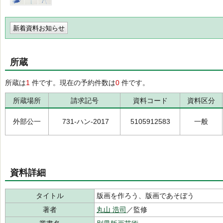
新着資料お知らせ
所蔵
所蔵は
1
件です。現在の予約件数は
0
件です。
所蔵場所
請求記号
資料コード
資料区分
外部公一
731-ハン-2017
5105912583
一般
資料詳細
タイトル
版画を作ろう、版画であそぼう
著者
丸山 浩司
／監修