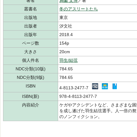
著者
満薗 文博
／著
叢書名
冬のアスリートたち
出版地
東京
出版者
汐文社
出版年
2018.4
ページ数
154p
大きさ
20cm
個人件名
羽生/結弦
NDC分類(10版)
784.65
NDC分類(9版)
784.65
ISBN
4-8113-2477-7
ISBN(新)
978-4-8113-2477-7
内容紹介
ケガやアクシデントなど、さまざまな困
を成し遂げた羽生結弦選手。人一倍の努
のノンフィクション。