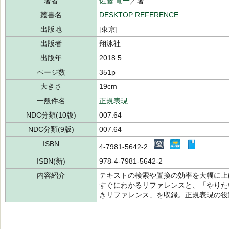
著者
佐藤 竜一
／著
叢書名
DESKTOP REFERENCE
出版地
[東京]
出版者
翔泳社
出版年
2018.5
ページ数
351p
大きさ
19cm
一般件名
正規表現
NDC分類(10版)
007.64
NDC分類(9版)
007.64
ISBN
4-7981-5642-2
ISBN(新)
978-4-7981-5642-2
内容紹介
テキストの検索や置換の効率を大幅に上
すぐにわかるリファレンスと、「やりた
きリファレンス」を収録。正規表現の役