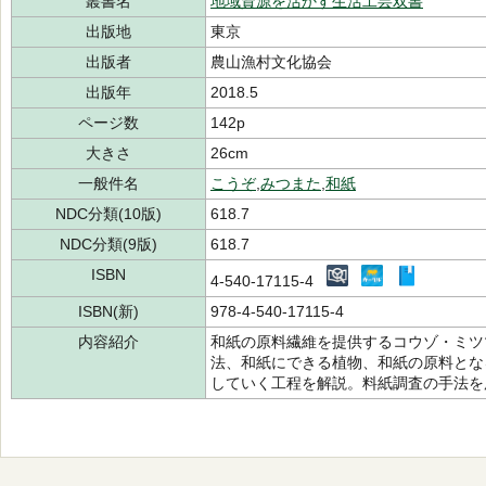
叢書名
地域資源を活かす生活工芸双書
出版地
東京
出版者
農山漁村文化協会
出版年
2018.5
ページ数
142p
大きさ
26cm
一般件名
こうぞ
,
みつまた
,
和紙
NDC分類(10版)
618.7
NDC分類(9版)
618.7
ISBN
4-540-17115-4
ISBN(新)
978-4-540-17115-4
内容紹介
和紙の原料繊維を提供するコウゾ・ミツ
法、和紙にできる植物、和紙の原料とな
していく工程を解説。料紙調査の手法を