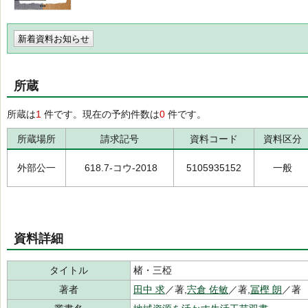
新着資料お知らせ
所蔵
所蔵は
1
件です。現在の予約件数は
0
件です。
所蔵場所
請求記号
資料コード
資料区分
外部公一
618.7-コウ-2018
5105935152
一般
資料詳細
タイトル
楮・三椏
著者
田中 求
／著,
宍倉 佐敏
／著,
冨樫 朗
／著