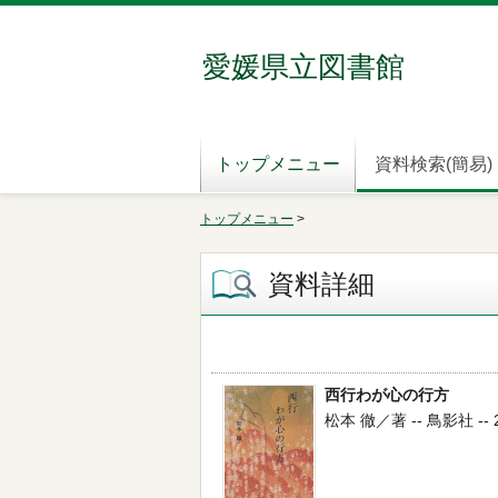
愛媛県立図書館
トップメニュー
資料検索(簡易)
トップメニュー
>
資料詳細
西行わが心の行方
松本 徹／著 -- 鳥影社 -- 20