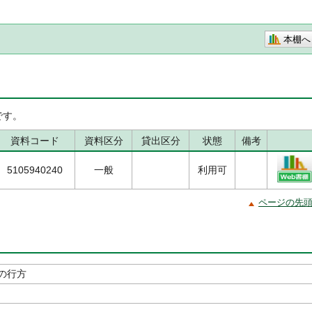
本棚へ
です。
資料コード
資料区分
貸出区分
状態
備考
5105940240
一般
利用可
ページの先
の行方
著