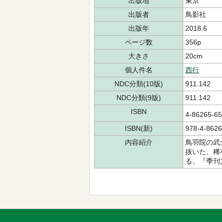
出版地
東京
出版者
鳥影社
出版年
2018.6
ページ数
356p
大きさ
20cm
個人件名
西行
NDC分類(10版)
911.142
NDC分類(9版)
911.142
ISBN
4-86265-
ISBN(新)
978-4-8626
内容紹介
鳥羽院の武
抜いた、稀
る。『季刊