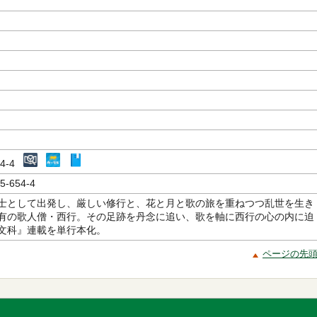
654-4
5-654-4
士として出発し、厳しい修行と、花と月と歌の旅を重ねつつ乱世を生き
有の歌人僧・西行。その足跡を丹念に追い、歌を軸に西行の心の内に迫
文科』連載を単行本化。
ページの先