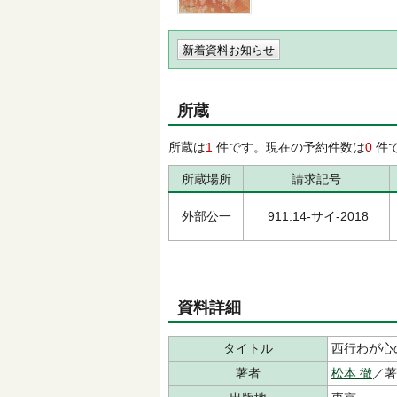
新着資料お知らせ
所蔵
所蔵は
1
件です。現在の予約件数は
0
件
所蔵場所
請求記号
外部公一
911.14-サイ-2018
資料詳細
タイトル
西行わが心
著者
松本 徹
／