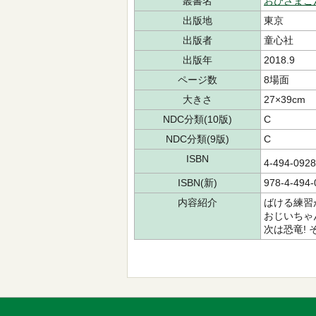
叢書名
おひさまこ
出版地
東京
出版者
童心社
出版年
2018.9
ページ数
8場面
大きさ
27×39cm
NDC分類(10版)
C
NDC分類(9版)
C
ISBN
4-494-09
ISBN(新)
978-4-494-
内容紹介
ばける練習
おじいちゃ
次は恐竜!