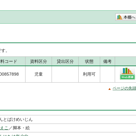
本棚へ
です。
資料コード
資料区分
貸出区分
状態
備考
00857898
児童
利用可
ページの先
んとばけめいじん
さえこ
／脚本・絵