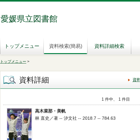
愛媛県立図書館
トップメニュー
資料検索(簡易)
資料詳細検索
トップメニュー
>
資料詳細
資
1 件中、 1 件目
高木菜那・美帆
林 直史／著 -- 汐文社 -- 2018.7 -- 784.63