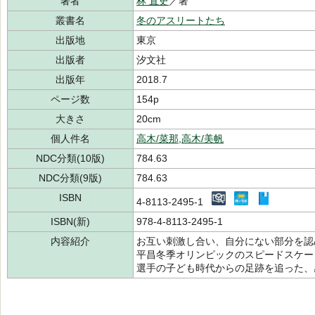
著者
林 直史
／著
叢書名
冬のアスリートたち
出版地
東京
出版者
汐文社
出版年
2018.7
ページ数
154p
大きさ
20cm
個人件名
高木/菜那
,
高木/美帆
NDC分類(10版)
784.63
NDC分類(9版)
784.63
ISBN
4-8113-2495-1
ISBN(新)
978-4-8113-2495-1
内容紹介
お互い刺激し合い、自分にない部分を認
平昌冬季オリンピックのスピードスケー
選手の子ども時代からの足跡を追った、