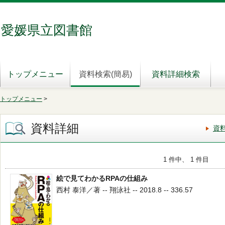
愛媛県立図書館
トップメニュー
資料検索(簡易)
資料詳細検索
トップメニュー
>
資料詳細
資
1 件中、 1 件目
絵で見てわかるRPAの仕組み
西村 泰洋／著 -- 翔泳社 -- 2018.8 -- 336.57