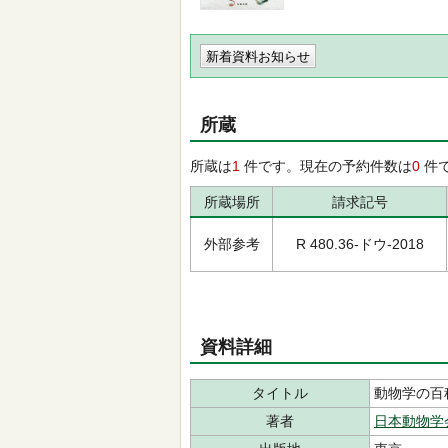
新着資料お知らせ
所蔵
所蔵は
1
件です。現在の予約件数は
0
件
所蔵場所
請求記号
外部参考
R 480.36-ドウ-2018
資料詳細
タイトル
動物学の百
著者
日本動物学