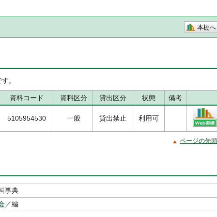
本棚へ
です。
資料コード
資料区分
貸出区分
状態
備考
5105954530
一般
貸出禁止
利用可
ページの先
科事典
会
／編