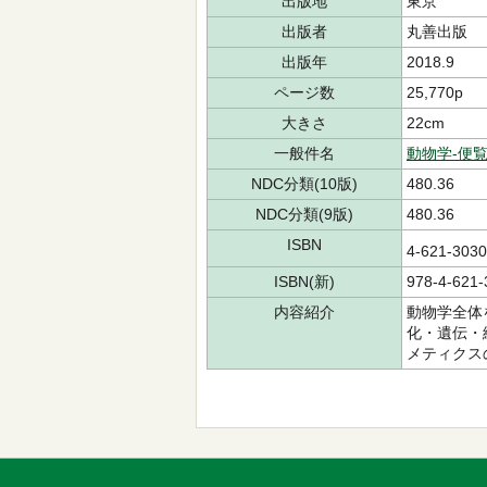
出版地
東京
出版者
丸善出版
出版年
2018.9
ページ数
25,770p
大きさ
22cm
一般件名
動物学-便
NDC分類(10版)
480.36
NDC分類(9版)
480.36
ISBN
4-621-30
ISBN(新)
978-4-621-
内容紹介
動物学全体
化・遺伝・
メティクス