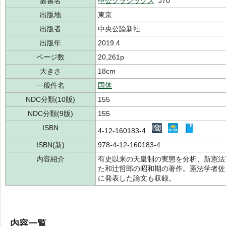
叢書名
中公クラシックス
J70
出版地
東京
出版者
中央公論新社
出版年
2019.4
ページ数
20,261p
大きさ
18cm
一般件名
国体
NDC分類(10版)
155
NDC分類(9版)
155
ISBN
4-12-160183-4
ISBN(新)
978-4-12-160183-4
内容紹介
有史以来の天皇制の実態を分析、新憲法
た和辻哲郎の昭和期の著作。憲法学者佐
に発表した論文も収録。
内容一覧