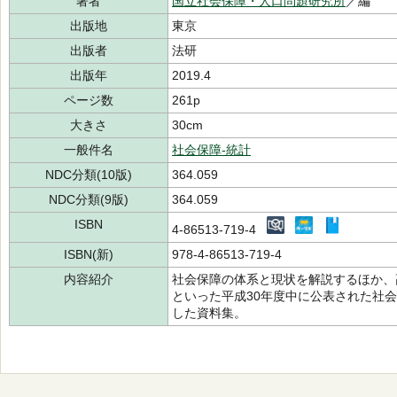
著者
国立社会保障・人口問題研究所
／編
出版地
東京
出版者
法研
出版年
2019.4
ページ数
261p
大きさ
30cm
一般件名
社会保障-統計
NDC分類(10版)
364.059
NDC分類(9版)
364.059
ISBN
4-86513-719-4
ISBN(新)
978-4-86513-719-4
内容紹介
社会保障の体系と現状を解説するほか、
といった平成30年度中に公表された社
した資料集。