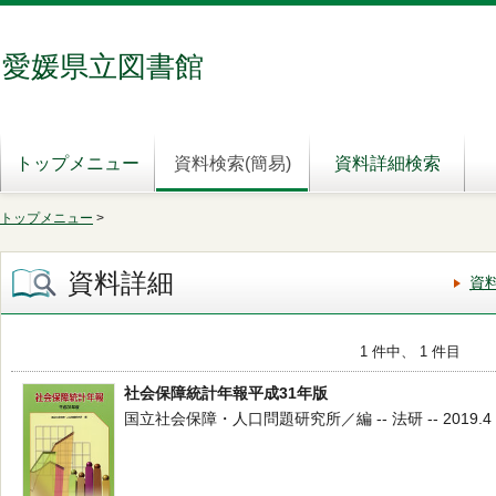
愛媛県立図書館
トップメニュー
資料検索(簡易)
資料詳細検索
トップメニュー
>
資料詳細
資
1 件中、 1 件目
社会保障統計年報平成31年版
国立社会保障・人口問題研究所／編 -- 法研 -- 2019.4 --