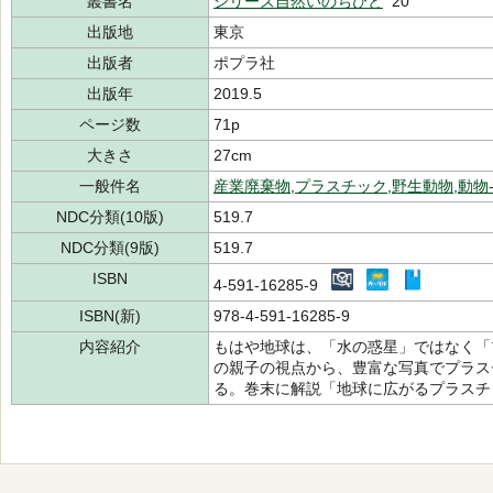
叢書名
シリーズ自然いのちひと
20
出版地
東京
出版者
ポプラ社
出版年
2019.5
ページ数
71p
大きさ
27cm
一般件名
産業廃棄物
,
プラスチック
,
野生動物
,
動物
NDC分類(10版)
519.7
NDC分類(9版)
519.7
ISBN
4-591-16285-9
ISBN(新)
978-4-591-16285-9
内容紹介
もはや地球は、「水の惑星」ではなく「
の親子の視点から、豊富な写真でプラス
る。巻末に解説「地球に広がるプラスチ