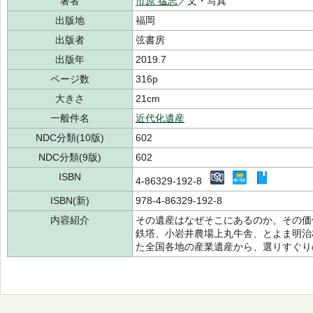
著者
市原 猛志
／文・写真
出版地
福岡
出版者
弦書房
出版年
2019.7
ページ数
316p
大きさ
21cm
一般件名
近代化遺産
NDC分類(10版)
602
NDC分類(9版)
602
ISBN
4-86329-192-8
ISBN(新)
978-4-86329-192-8
内容紹介
その遺産はなぜそこにあるのか。その価
鉄塔、小岩井農場上丸牛舎、とよま明治
た全国各地の産業遺産から、選りすぐり