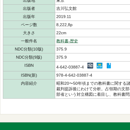
出版地
東京
出版者
吉川弘文館
出版年
2019.11
ページ数
8,222,8p
大きさ
22cm
一般件名
教科書-歴史
NDC分類(10版)
375.9
NDC分類(9版)
375.9
ISBN
4-642-03887-4
ISBN(新)
978-4-642-03887-4
内容紹介
昭和20〜50年頃までの教科書に関す
裁判提訴後にわけて分析。占領期の文部
部省という対立構図に着目し、教科書問