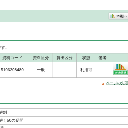
本棚へ
です。
資料コード
資料区分
貸出区分
状態
備考
5106208480
一般
利用可
ページの先
解剖
解く50の疑問