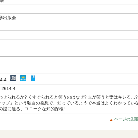
／著
学出版会
614-4
-2614-4
笑わせられるか? くすぐられると笑うのはなぜ? 夫が笑うと妻はキレる…?
テップ」という独自の発想で、知っているようで本当はよくわかってい
の謎に迫る、ユニークな知的探検!
ページの先