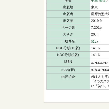
著者
中島 隆信
出版地
東京
出版者
慶應義塾大
出版年
2019.9
ページ数
7,201p
大きさ
20cm
一般件名
笑い
NDC分類(10版)
141.6
NDC分類(9版)
141.6
ISBN
4-7664-2
ISBN(新)
978-4-7664
内容紹介
AIは人を
「4つのス
い「笑い」