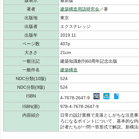
版表示
最新版
著者
建築構造用語研究会
／著
出版地
東京
出版者
エクスナレッジ
出版年
2019.11
ページ数
407p
大きさ
21cm
一般注記
建築知識創刊60周年記念出版
一般件名
建築構造
NDC分類(10版)
524
NDC分類(9版)
524
ISBN
4-7678-2647-9
ISBN(新)
978-4-7678-2647-9
内容紹介
日常の設計業務で見落としがちな注意事
ろになるポイントについて、基本的な内
計者たちが一問一答形式で解説。新構法