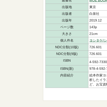
叢書名
MOE BOO
出版地
東京
出版者
白泉社
出版年
2019.12
ページ数
143p
大きさ
21cm
個人件名
ヨシタケ/
NDC分類(10版)
726.601
NDC分類(9版)
726.601
ISBN
4-592-73
ISBN(新)
978-4-592-
内容紹介
絵本作家ヨ
析したイラ
ど、お宝資