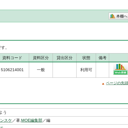
本棚へ
です。
資料コード
資料区分
貸出区分
状態
備考
5106214001
一般
利用可
ページの先
よう
シンスケ
／著,
MOE編集部
／編