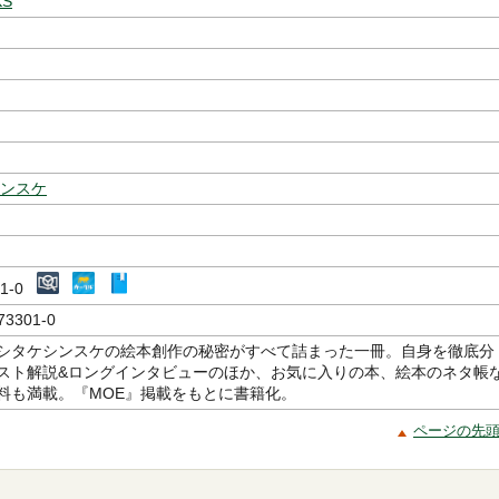
KS
シンスケ
301-0
73301-0
シタケシンスケの絵本創作の秘密がすべて詰まった一冊。自身を徹底分
スト解説&ロングインタビューのほか、お気に入りの本、絵本のネタ帳
料も満載。『MOE』掲載をもとに書籍化。
ページの先