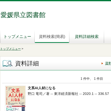
愛媛県立図書館
トップメニュー
資料検索(簡易)
資料詳細検索
トップメニュー
>
資料詳細
資
1 件中、 1 件目
文系AI人材になる
野口 竜司／著 -- 東洋経済新報社 -- 2020.1 -- 336.57