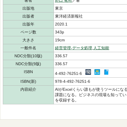
著者
野口 竜司
／著
出版地
東京
出版者
東洋経済新報社
出版年
2020.1
ページ数
343p
大きさ
19cm
一般件名
経営管理-データ処理
,
人工知能
NDC分類(10版)
336.57
NDC分類(9版)
336.57
ISBN
4-492-76251-6
ISBN(新)
978-4-492-76251-6
内容紹介
AIがExcelくらい誰もが使うツールに
課題になる。ビジネスの現場も知ってい
を収録する。