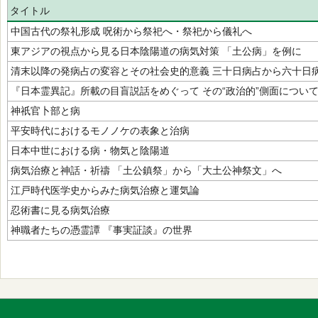
タイトル
中国古代の祭礼形成 呪術から祭祀へ・祭祀から儀礼へ
東アジアの視点から見る日本陰陽道の病気対策 「土公病」を例に
清末以降の発病占の変容とその社会史的意義 三十日病占から六十日
『日本霊異記』所載の目盲説話をめぐって その“政治的”側面につい
神祇官卜部と病
平安時代におけるモノノケの表象と治病
日本中世における病・物気と陰陽道
病気治療と神話・祈禱 「土公鎮祭」から「大土公神祭文」へ
江戸時代医学史からみた病気治療と運気論
忍術書に見る病気治療
神職者たちの憑霊譚 『事実証談』の世界