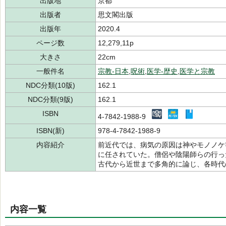
出版地
京都
出版者
思文閣出版
出版年
2020.4
ページ数
12,279,11p
大きさ
22cm
一般件名
宗教-日本
,
呪術
,
医学-歴史
,
医学と宗教
NDC分類(10版)
162.1
NDC分類(9版)
162.1
ISBN
4-7842-1988-9
ISBN(新)
978-4-7842-1988-9
内容紹介
前近代では、病気の原因は神やモノノケ
に任されていた。僧侶や陰陽師らの行っ
古代から近世まで多角的に論じ、各時代
内容一覧