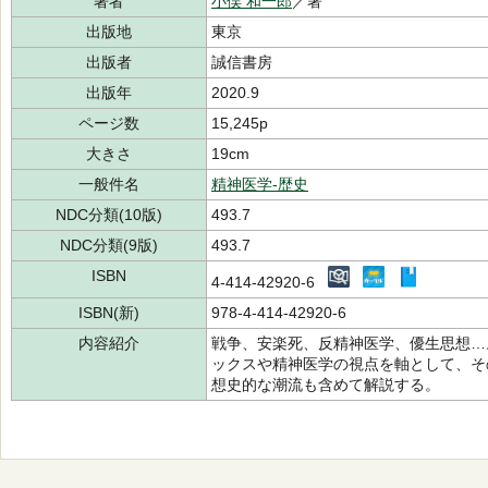
著者
小俣 和一郎
／著
出版地
東京
出版者
誠信書房
出版年
2020.9
ページ数
15,245p
大きさ
19cm
一般件名
精神医学-歴史
NDC分類(10版)
493.7
NDC分類(9版)
493.7
ISBN
4-414-42920-6
ISBN(新)
978-4-414-42920-6
内容紹介
戦争、安楽死、反精神医学、優生思想…
ックスや精神医学の視点を軸として、そ
想史的な潮流も含めて解説する。