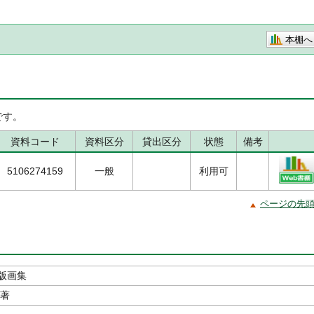
本棚へ
です。
資料コード
資料区分
貸出区分
状態
備考
5106274159
一般
利用可
ページの先
版画集
／著