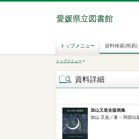
愛媛県立図書館
トップメニュー
資料検索(簡易)
トップメニュー
>
資料詳細
加山又造全版画集
加山 又造／著 -- 阿部出版 -- 