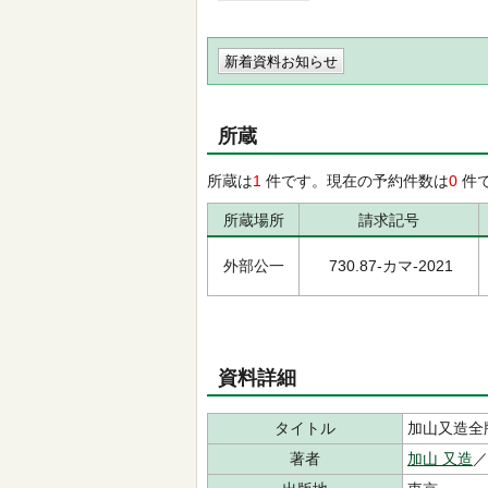
新着資料お知らせ
所蔵
所蔵は
1
件です。現在の予約件数は
0
件
所蔵場所
請求記号
外部公一
730.87-カマ-2021
資料詳細
タイトル
加山又造全
著者
加山 又造