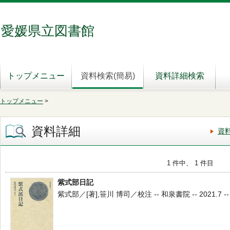
愛媛県立図書館
トップメニュー
資料検索(簡易)
資料詳細検索
トップメニュー
>
資料詳細
資
1 件中、 1 件目
紫式部日記
紫式部／[著],笹川 博司／校注 -- 和泉書院 -- 2021.7 -- 