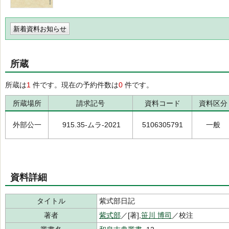
新着資料お知らせ
所蔵
所蔵は
1
件です。現在の予約件数は
0
件です。
所蔵場所
請求記号
資料コード
資料区分
外部公一
915.35-ムラ-2021
5106305791
一般
資料詳細
タイトル
紫式部日記
著者
紫式部
／[著],
笹川 博司
／校注