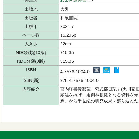
叢書名
和泉古典叢書
12
出版地
大阪
出版者
和泉書院
出版年
2021.7
ページ数
15,295p
大きさ
22cm
NDC分類(10版)
915.35
NDC分類(9版)
915.35
ISBN
4-7576-1004-0
ISBN(新)
978-4-7576-1004-0
内容紹介
宮内庁書陵部蔵「紫式部日記」(黒川家
頭注を掲げ、用例や根拠となる資料を示
釈」から半世紀の研究成果を盛り込んだ