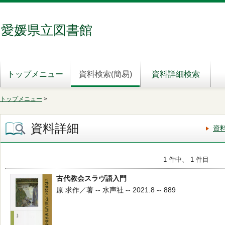
愛媛県立図書館
トップメニュー
資料検索(簡易)
資料詳細検索
トップメニュー
>
資料詳細
資
1 件中、 1 件目
古代教会スラヴ語入門
原 求作／著 -- 水声社 -- 2021.8 -- 889