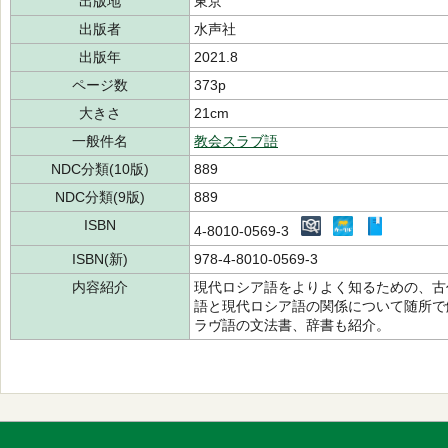
出版地
東京
出版者
水声社
出版年
2021.8
ページ数
373p
大きさ
21cm
一般件名
教会スラブ語
NDC分類(10版)
889
NDC分類(9版)
889
ISBN
4-8010-0569-3
ISBN(新)
978-4-8010-0569-3
内容紹介
現代ロシア語をよりよく知るための、古
語と現代ロシア語の関係について随所で
ラヴ語の文法書、辞書も紹介。